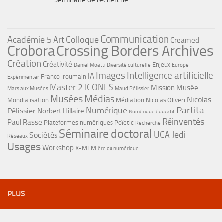
Séminaire de recherche
Communication
Académie 5
Art
Colloque
Creamed
Crobora
Crossing Borders Archives
Création
Créativité
Enjeux
Daniel Moatti
Diversité culturelle
Europe
Images
Intelligence artificielle
IA
Franco-roumain
Expérimenter
Master 2 ICONES
Mission Musée
Mars aux Musées
Maud Pélissier
Musées
Médias
Nicolas
Mondialisation
Médiation
Nicolas Oliveri
Partita
Numérique
Pélissier
Norbert Hillaire
Numérique éducatif
Réinventés
Paul Rasse
Plateformes numériques
Poïetic
Recherche
Séminaire doctoral
UCA Jedi
Sociétés
Réseaux
Usages
Workshop
X-MEM
ère du numérique
PLUS