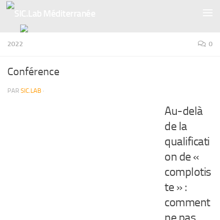
Skip to content
2022
0
Conférence
PAR
SIC.LAB
·
Au-delà
de la
qualificati
on de «
complotis
te » :
comment
ne pas