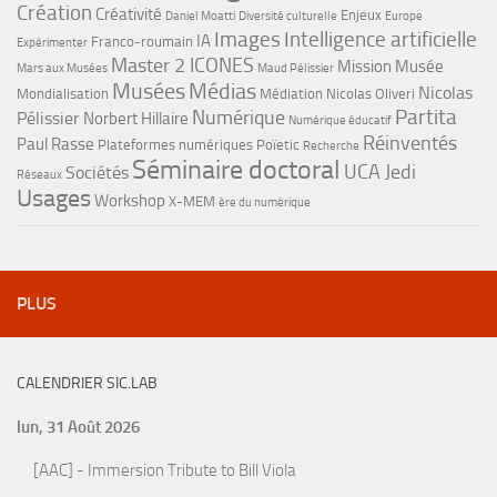
Création
Créativité
Enjeux
Daniel Moatti
Diversité culturelle
Europe
Images
Intelligence artificielle
IA
Franco-roumain
Expérimenter
Master 2 ICONES
Mission Musée
Mars aux Musées
Maud Pélissier
Musées
Médias
Nicolas
Mondialisation
Médiation
Nicolas Oliveri
Partita
Numérique
Pélissier
Norbert Hillaire
Numérique éducatif
Réinventés
Paul Rasse
Plateformes numériques
Poïetic
Recherche
Séminaire doctoral
UCA Jedi
Sociétés
Réseaux
Usages
Workshop
X-MEM
ère du numérique
PLUS
CALENDRIER SIC.LAB
lun, 31 Août 2026
[AAC] - Immersion Tribute to Bill Viola