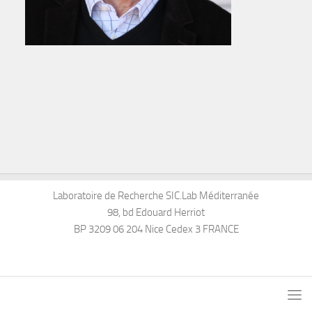
Laboratoire de Recherche SIC.Lab Méditerranée
98, bd Edouard Herriot
BP 3209 06 204 Nice Cedex 3 FRANCE