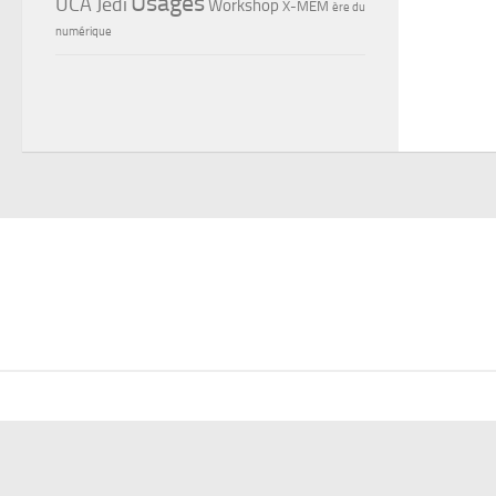
Usages
UCA Jedi
Workshop
X-MEM
ère du
numérique