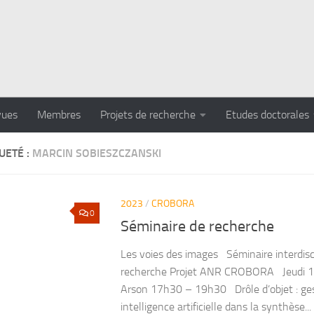
vues
Membres
Projets de recherche
Etudes doctorales
UETÉ :
MARCIN SOBIESZCZANSKI
2023
/
CROBORA
0
Séminaire de recherche
Les voies des images Séminaire interdisci
recherche Projet ANR CROBORA Jeudi 16 
Arson 17h30 – 19h30 Drôle d’objet : ges
intelligence artificielle dans la synthèse...