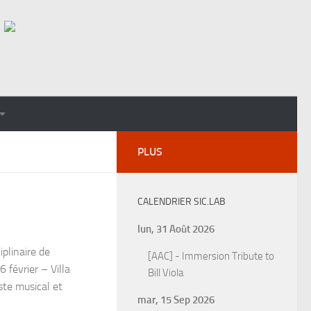
PLUS
CALENDRIER SIC.LAB
lun, 31 Août 2026
plinaire de
[AAC] - Immersion Tribute to
février – Villa
Bill Viola
te musical et
mar, 15 Sep 2026