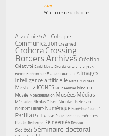
2025
Séminaire de recherche
Académie 5
Art
Colloque
Communication
Creamed
Crobora
Crossing
Borders Archives
Création
Créativité
Enjeux
Daniel Moatti
Diversité culturelle
Images
IA
Franco-roumain
Europe
Expérimenter
Intelligence artificielle
Mars aux Musées
Master 2 ICONES
Mission
Maud Pélissier
Musées
Médias
Musée
Mondialisation
Nicolas Pélissier
Médiation
Nicolas Oliveri
Numérique
Norbert Hillaire
Numérique éducatif
Partita
Paul Rasse
Plateformes numériques
Réinventés
Poïetic
Recherche
Réseaux
Séminaire doctoral
Sociétés