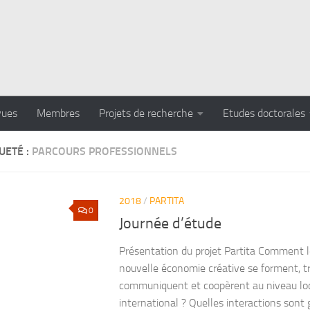
vues
Membres
Projets de recherche
Etudes doctorales
UETÉ :
PARCOURS PROFESSIONNELS
2018
/
PARTITA
0
Journée d’étude
Présentation du projet Partita Comment le
nouvelle économie créative se forment, tr
communiquent et coopèrent au niveau loca
international ? Quelles interactions sont