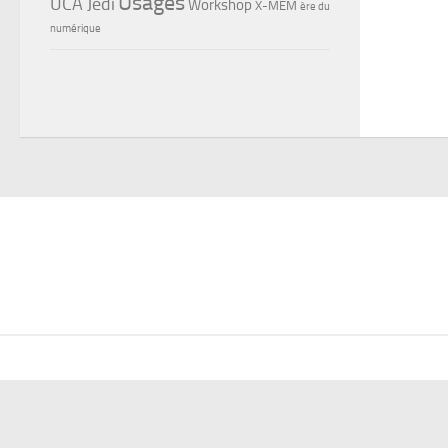
Usages
UCA Jedi
Workshop
X-MEM
ère du
numérique