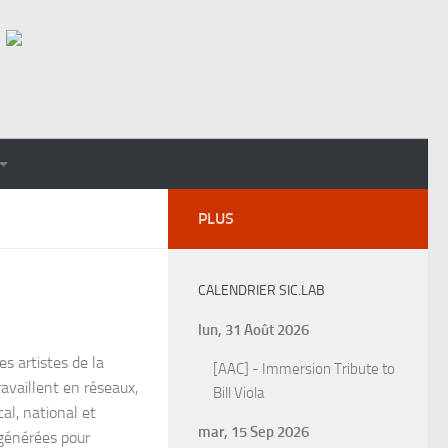
PLUS
CALENDRIER SIC.LAB
lun, 31 Août 2026
s artistes de la
[AAC] - Immersion Tribute to
availlent en réseaux,
Bill Viola
l, national et
mar, 15 Sep 2026
 générées pour