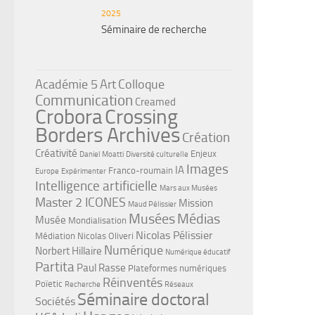
2025
Séminaire de recherche
Académie 5
Art
Colloque
Communication
Creamed
Crobora
Crossing
Borders Archives
Création
Créativité
Enjeux
Daniel Moatti
Diversité culturelle
Images
IA
Franco-roumain
Europe
Expérimenter
Intelligence artificielle
Mars aux Musées
Master 2 ICONES
Mission
Maud Pélissier
Musées
Médias
Musée
Mondialisation
Nicolas Pélissier
Médiation
Nicolas Oliveri
Numérique
Norbert Hillaire
Numérique éducatif
Partita
Paul Rasse
Plateformes numériques
Réinventés
Poïetic
Recherche
Réseaux
Séminaire doctoral
Sociétés