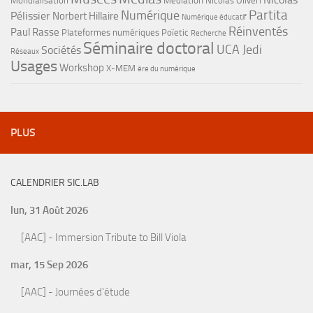
Mondialisation
Médiation
Nicolas Oliveri
Partita
Numérique
Pélissier
Norbert Hillaire
Numérique éducatif
Réinventés
Paul Rasse
Plateformes numériques
Poïetic
Recherche
Séminaire doctoral
UCA Jedi
Sociétés
Réseaux
Usages
Workshop
X-MEM
ère du numérique
PLUS
CALENDRIER SIC.LAB
lun, 31 Août 2026
[AAC] - Immersion Tribute to Bill Viola
mar, 15 Sep 2026
[AAC] - Journées d'étude