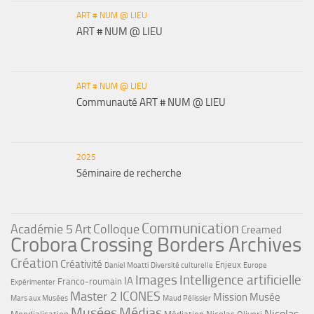
ART # NUM @ LIEU
ART # NUM @ LIEU
ART # NUM @ LIEU
Communauté ART # NUM @ LIEU
2025
Séminaire de recherche
Communication
Académie 5
Art
Colloque
Creamed
Crobora
Crossing Borders Archives
Création
Créativité
Enjeux
Daniel Moatti
Diversité culturelle
Europe
Images
Intelligence artificielle
IA
Franco-roumain
Expérimenter
Master 2 ICONES
Mission Musée
Mars aux Musées
Maud Pélissier
Musées
Médias
Nicolas