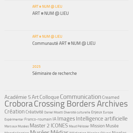
ART # NUM @ LIEU
ART # NUM @ LIEU
ART # NUM @ LIEU
Communauté ART # NUM @ LIEU
2025
Séminaire de recherche
Communication
Académie 5
Art
Colloque
Creamed
Crobora
Crossing Borders Archives
Création
Créativité
Enjeux
Daniel Moatti
Diversité culturelle
Europe
Images
Intelligence artificielle
IA
Franco-roumain
Expérimenter
Master 2 ICONES
Mission Musée
Mars aux Musées
Maud Pélissier
Musées
Médias
Nicolas