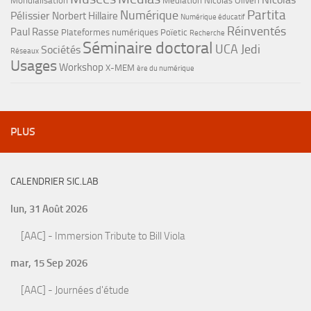
Mondialisation
Médiation
Nicolas Oliveri
Partita
Numérique
Pélissier
Norbert Hillaire
Numérique éducatif
Réinventés
Paul Rasse
Plateformes numériques
Poïetic
Recherche
Séminaire doctoral
UCA Jedi
Sociétés
Réseaux
Usages
Workshop
X-MEM
ère du numérique
PLUS
CALENDRIER SIC.LAB
lun, 31 Août 2026
[AAC] - Immersion Tribute to Bill Viola
mar, 15 Sep 2026
[AAC] - Journées d'étude