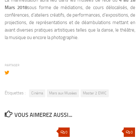
La manifestation aura lieu dans les musées de Nice du
4 au 28
Mars 2018
sous forme de médiations, de cours délocalisés, de
conférences, d’ateliers créatifs, de performances, d’expositions, de
projections, de représentations et de déambulations mettant en
avant diverses pratiques artistiques telles que la danse, le théâtre,
la musique ou encore la photographie.
PARTAGER
Étiquettes :
Cinéma
Mars aux Musées
Master 2 EMIC
VOUS AIMEREZ AUSSI...
0
0