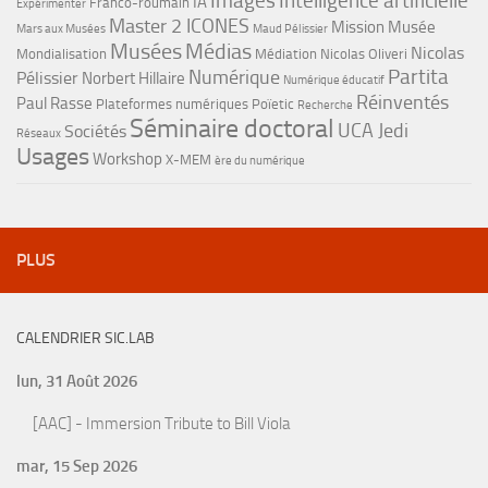
Images
Intelligence artificielle
IA
Franco-roumain
Expérimenter
Master 2 ICONES
Mission Musée
Mars aux Musées
Maud Pélissier
Musées
Médias
Nicolas
Mondialisation
Médiation
Nicolas Oliveri
Partita
Numérique
Pélissier
Norbert Hillaire
Numérique éducatif
Réinventés
Paul Rasse
Plateformes numériques
Poïetic
Recherche
Séminaire doctoral
UCA Jedi
Sociétés
Réseaux
Usages
Workshop
X-MEM
ère du numérique
PLUS
CALENDRIER SIC.LAB
lun, 31 Août 2026
[AAC] - Immersion Tribute to Bill Viola
mar, 15 Sep 2026