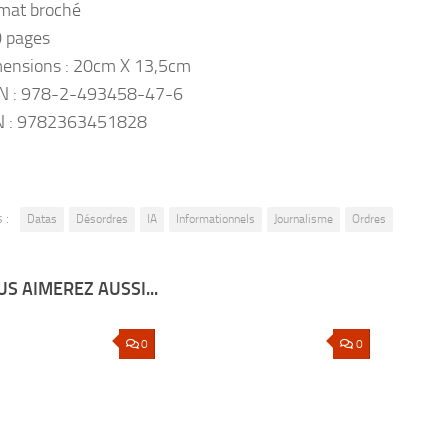
mat broché
 pages
ensions : 20cm X 13,5cm
N : 978-2-493458-47-6
 : 9782363451828
 :
Datas
Désordres
IA
Informationnels
Journalisme
Ordres
S AIMEREZ AUSSI...
0
0