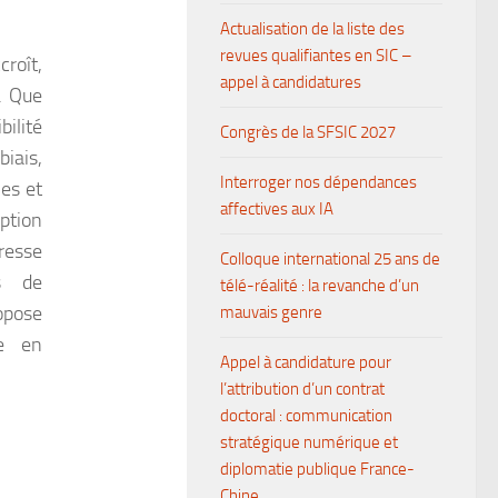
Actualisation de la liste des
revues qualifiantes en SIC –
croît,
appel à candidatures
e. Que
bilité
Congrès de la SFSIC 2027
iais,
Interroger nos dépendances
mes et
affectives aux IA
eption
resse
Colloque international 25 ans de
es de
télé-réalité : la revanche d’un
ropose
mauvais genre
me en
Appel à candidature pour
l’attribution d’un contrat
doctoral : communication
stratégique numérique et
diplomatie publique France-
Chine