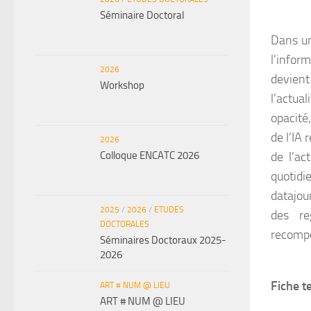
Séminaire Doctoral
Dans un
l’infor
2026
devient
Workshop
l’actua
opacité
de l’IA 
2026
Colloque ENCATC 2026
de l’ac
quotid
datajou
2025
/
2026
/
ETUDES
des re
DOCTORALES
recompo
Séminaires Doctoraux 2025-
2026
Fiche t
ART # NUM @ LIEU
ART # NUM @ LIEU