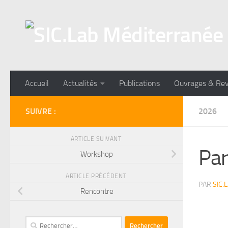
Skip to content
Accueil
Actualités
Publications
Ouvrages & Re
SUIVRE :
2026
ARTICLE SUIVANT
Par
Workshop
ARTICLE PRÉCÉDENT
PAR
SIC.
Rencontre
Rechercher :