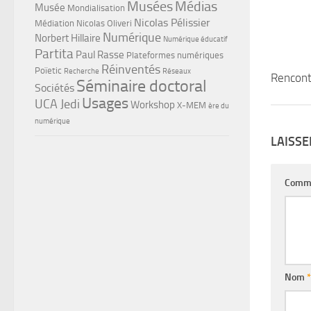
Musées
Médias
Musée
Mondialisation
Nicolas Pélissier
Médiation
Nicolas Oliveri
Numérique
Norbert Hillaire
Numérique éducatif
Partita
Paul Rasse
Plateformes numériques
Réinventés
Poïetic
Recherche
Réseaux
Rencont
Séminaire doctoral
Sociétés
Usages
UCA Jedi
Workshop
X-MEM
ère du
numérique
LAISS
Comm
Nom
*