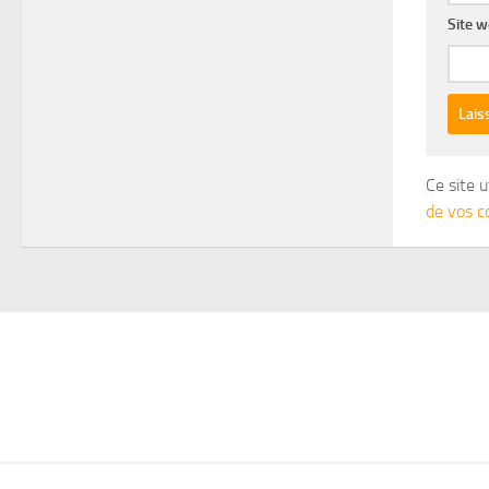
Site 
Ce site u
de vos c