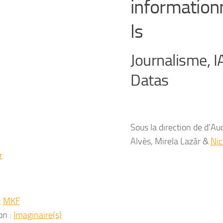
information
ls
Journalisme, I
Datas
Sous la direction de d’Au
Alvès, Mirela Lazãr &
Nic
r
:
MKF
on :
Imaginaire(s)