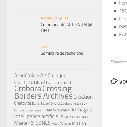
For
180
Dim
ART # NUM @ LIEU
Communauté ART # NUM @
ISB
LIEU
EAN
2025
Séminaire de recherche
Étiquettes
Académie 5
Art
Colloque
Communication
VOU
Creamed
Crobora
Crossing
Borders Archives
Création
Créativité
Enjeux
Daniel Moatti
Diversité culturelle
Images
IA
Franco-roumain
Europe
Expérimenter
Intelligence artificielle
Mars aux Musées
Master 2 ICONES
Mission
Maud Pélissier