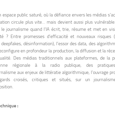
 espace public saturé, où la défiance envers les médias s’ac
mation circule plus vite… mais devient aussi plus vulnérabl
 le journalisme quand l’IA écrit, trie, résume et met en visi
lité ? Entre promesses d’efficacité et nouveaux risques (b
, deepfakes, désinformation), l’essor des data, des algorith
reconfigure en profondeur la production, la diffusion et la réc
tualité. Des médias traditionnels aux plateformes, de la p
ienne régionale à la radio publique, des pratiqu
rnalisme aux enjeux de littératie algorithmique, l’ouvrage p
gards croisés, critiques et situés, sur un journalis
sition.
echnique :