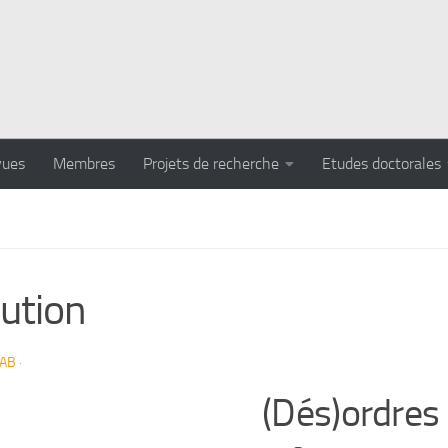
vues
Membres
Projets de recherche
Etudes doctorales
ution
LAB
·
(Dés)ordres