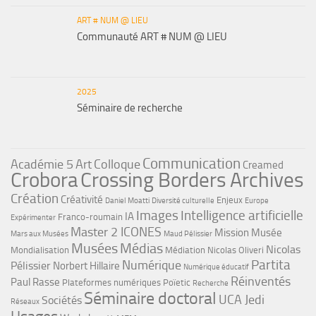
ART # NUM @ LIEU
Communauté ART # NUM @ LIEU
2025
Séminaire de recherche
Communication
Académie 5
Art
Colloque
Creamed
Crobora
Crossing Borders Archives
Création
Créativité
Enjeux
Daniel Moatti
Diversité culturelle
Europe
Images
Intelligence artificielle
IA
Franco-roumain
Expérimenter
Master 2 ICONES
Mission Musée
Mars aux Musées
Maud Pélissier
Musées
Médias
Nicolas
Mondialisation
Médiation
Nicolas Oliveri
Partita
Numérique
Pélissier
Norbert Hillaire
Numérique éducatif
Réinventés
Paul Rasse
Plateformes numériques
Poïetic
Recherche
Séminaire doctoral
UCA Jedi
Sociétés
Réseaux