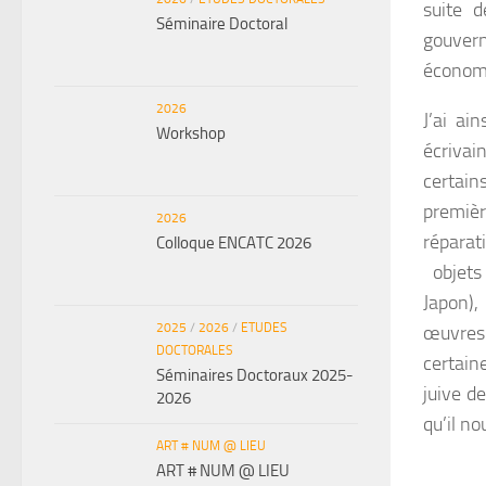
suite d
Séminaire Doctoral
gouver
économi
2026
J’ai ai
Workshop
écrivai
certai
premièr
2026
réparat
Colloque ENCATC 2026
objets 
Japon),
2025
/
2026
/
ETUDES
œuvres 
DOCTORALES
certain
Séminaires Doctoraux 2025-
juive d
2026
qu’il n
ART # NUM @ LIEU
ART # NUM @ LIEU