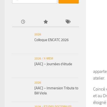
2026
Colloque ENCATC 2026
2026
/
X-MEM
[AAC] – Journées d’étude
apparte
atelier.
2026
[AAC] – Immersion Tribute to
Coincé 
Bill Viola
et au Dr
éloigné
2026
/
ETUDES DOCTORALES