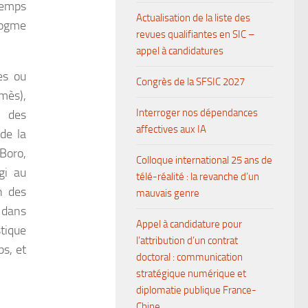
temps
Actualisation de la liste des
dogme
revues qualifiantes en SIC –
appel à candidatures
es ou
Congrès de la SFSIC 2027
mès),
Interroger nos dépendances
s des
affectives aux IA
 de la
 Boro,
Colloque international 25 ans de
gi au
télé-réalité : la revanche d’un
n des
mauvais genre
 dans
Appel à candidature pour
tique
l’attribution d’un contrat
ps, et
doctoral : communication
stratégique numérique et
diplomatie publique France-
Chine