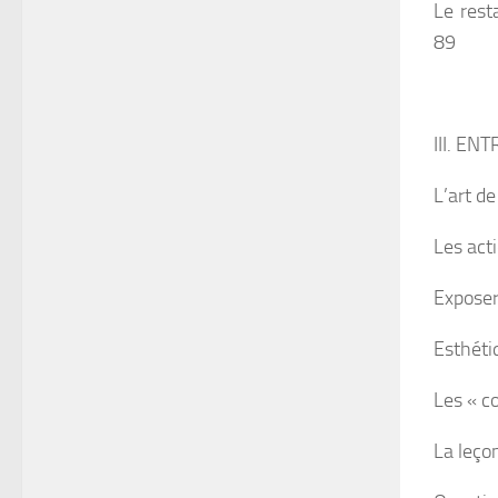
Le rest
89
III. E
L’art d
Les act
Exposer 
Esthétiq
Les « c
La leço