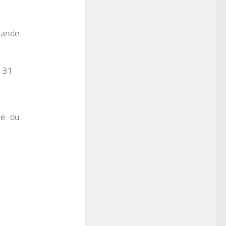
rande
e 31
ue ou