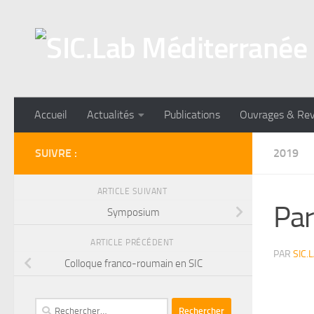
Skip to content
Accueil
Actualités
Publications
Ouvrages & Re
SUIVRE :
2019
ARTICLE SUIVANT
Par
Symposium
ARTICLE PRÉCÉDENT
PAR
SIC.
Colloque franco-roumain en SIC
Rechercher :