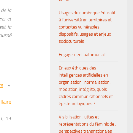
 de la
Usages du numérique éducatif
ens et
à l’université en territoires et
est la
contextes vulnérables :
dispositifs, usages et enjeux
tourné
socioculturels
Engagement patrimonial
Enjeux éthiques des
intelligences artificielles en
organisation : normalisation,
rs
».
médiation, intégrité, quels
cadres communicationnels et
llaire
épistemologiques ?
Visibilisation, luttes et
u, 13
représentations du féminicide :
perspectives transnationales