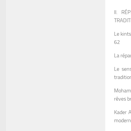
II. R
TRADIT
Le kint
62
La répa
Le sens
traditi
Mohamed
rêves b
Kader A
modern