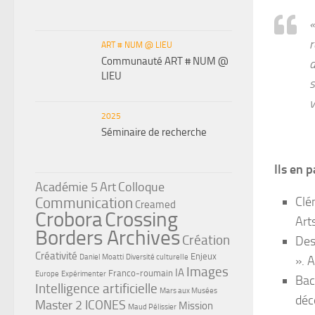
«
r
ART # NUM @ LIEU
Communauté ART # NUM @
d
LIEU
s
v
2025
Séminaire de recherche
Ils en p
Académie 5
Art
Colloque
Communication
Cl
Creamed
Crobora
Crossing
Art
Borders Archives
Création
Des
Créativité
Enjeux
Daniel Moatti
Diversité culturelle
». 
Images
IA
Franco-roumain
Europe
Expérimenter
Bac
Intelligence artificielle
Mars aux Musées
déc
Master 2 ICONES
Mission
Maud Pélissier