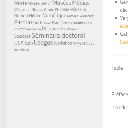
Ge
Musées
Médias
Musée
Mondialisation
Nicolas Pélissier
déc
Médiation
Nicolas Oliveri
Numérique
Norbert Hillaire
Numérique éducatif
Ver
Partita
Paul Rasse
Plateformes numériques
éto
Réinventés
Poïetic
Recherche
Réseaux
Gat
Séminaire doctoral
Sociétés
Usages
l’ar
UCA Jedi
Workshop
X-MEM
ère du
numérique
Table
Préface
Introdu