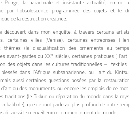
e Ponge, la paradoxale et insistante actualité, en un 
né par l’obsolescence programmée des objets et le 
que de la destruction créatrice.
nsi découvert dans mon enquête, à travers certains artist
ns, certaines villes (Venise), certaines entreprises (Her
ns thèmes (la disqualification des ornements au temp
es avant-gardes du XX° siècle), certaines pratiques ( l’art
ion des objets dans les cultures traditionnelles – textiles
blessés dans l’Afrique subsaharienne, ou art du Kintsu
 mais aussi certaines questions posées par la restauratio
d’art ou des monuments, ou encore les emplois de ce mot
es traditions (le Tikkun ou
réparation du monde
dans la mys
e la kabbale), que ce mot parle au plus profond de notre tem
ous dit aussi le merveilleux recommencement du monde.