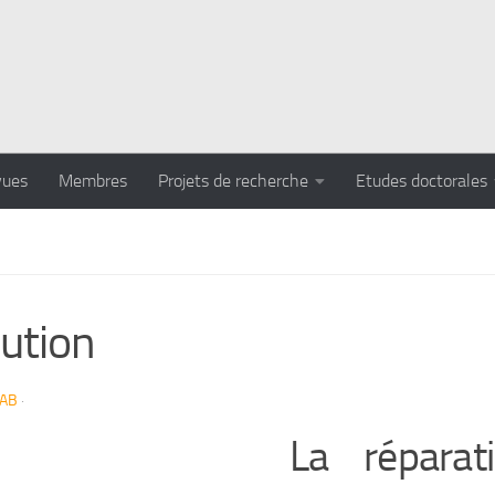
vues
Membres
Projets de recherche
Etudes doctorales
ution
LAB
·
La réparat