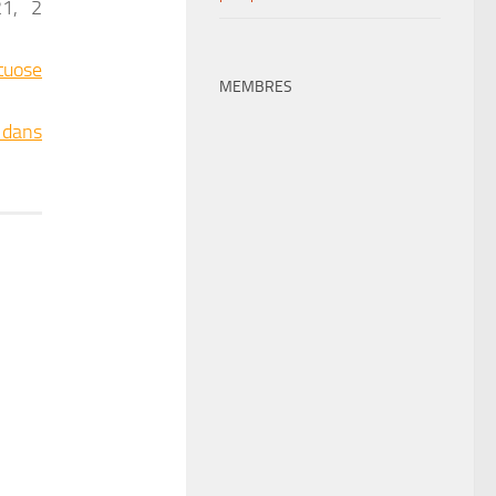
1, 2
tuose
MEMBRES
n dans