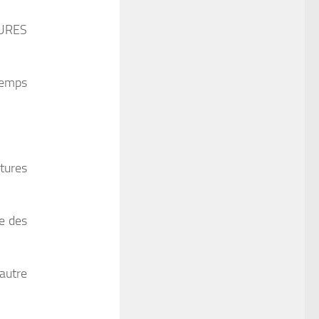
URES
 temps
tures
e des
autre