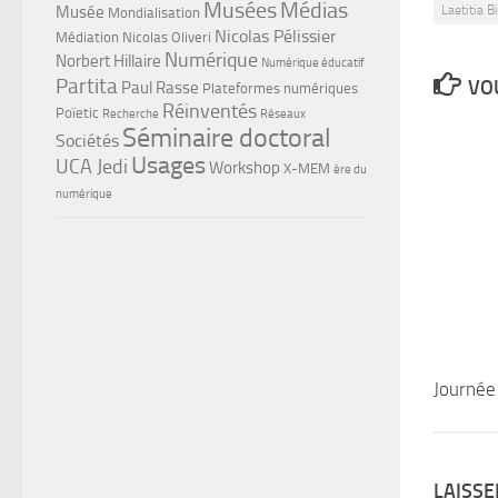
Musées
Médias
Musée
Laetitia B
Mondialisation
Nicolas Pélissier
Médiation
Nicolas Oliveri
Numérique
Norbert Hillaire
Numérique éducatif
Partita
VOU
Paul Rasse
Plateformes numériques
Réinventés
Poïetic
Recherche
Réseaux
Séminaire doctoral
Sociétés
Usages
UCA Jedi
Workshop
X-MEM
ère du
numérique
Journée
LAISS