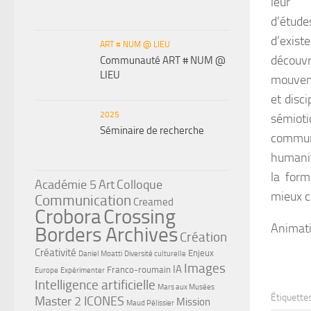
leur 
d’étude
d’exis
ART # NUM @ LIEU
découv
Communauté ART # NUM @
LIEU
mouveme
et disci
2025
sémiot
Séminaire de recherche
commun
humanit
la form
Académie 5
Art
Colloque
mieux c
Communication
Creamed
Crobora
Crossing
Animatio
Borders Archives
Création
Créativité
Enjeux
Daniel Moatti
Diversité culturelle
Images
IA
Franco-roumain
Europe
Expérimenter
Intelligence artificielle
Mars aux Musées
Étiquettes
Master 2 ICONES
Mission
Maud Pélissier