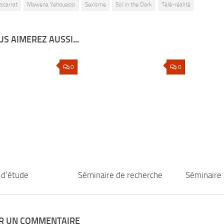
iscarrat
Mawena Yehouessi
Sexisme
Sol in the Dark
Télé-réalité
S AIMEREZ AUSSI...
0
0
 d’étude
Séminaire de recherche
Séminaire 
ER UN COMMENTAIRE