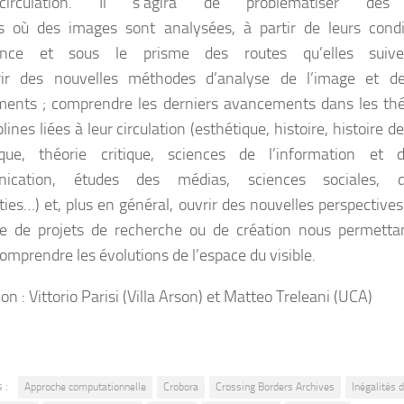
circulation. Il s’agira de problématiser des
s où des images sont analysées, à partir de leurs condi
tence et sous le prisme des routes qu’elles suiv
rir des nouvelles méthodes d’analyse de l’image et d
nts ; comprendre les derniers avancements dans les thé
plines liées à leur circulation (esthétique, histoire, histoire de 
ique, théorie critique, sciences de l’information et 
ication, études des médias, sciences sociales, di
ies…) et, plus en général, ouvrir des nouvelles perspective
e de projets de recherche ou de création nous permetta
omprendre les évolutions de l’espace du visible.
n : Vittorio Parisi (Villa Arson) et Matteo Treleani (UCA)
 :
Approche computationnelle
Crobora
Crossing Borders Archives
Inégalités 