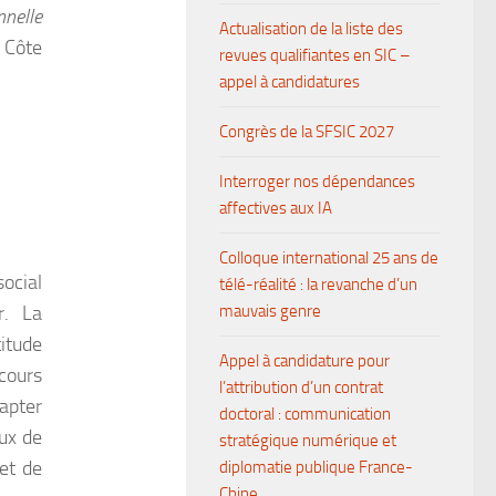
nelle
Actualisation de la liste des
 Côte
revues qualifiantes en SIC –
appel à candidatures
Congrès de la SFSIC 2027
Interroger nos dépendances
affectives aux IA
Colloque international 25 ans de
ocial
télé-réalité : la revanche d’un
r. La
mauvais genre
itude
Appel à candidature pour
cours
l’attribution d’un contrat
capter
doctoral : communication
eux de
stratégique numérique et
et de
diplomatie publique France-
Chine