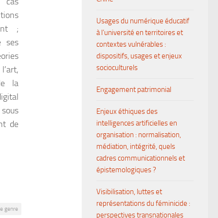
 cas
tions
Usages du numérique éducatif
ent ;
à l’université en territoires et
e ses
contextes vulnérables :
ories
dispositifs, usages et enjeux
socioculturels
l’art,
de la
Engagement patrimonial
gital
s sous
Enjeux éthiques des
nt de
intelligences artificielles en
organisation : normalisation,
médiation, intégrité, quels
cadres communicationnels et
épistemologiques ?
Visibilisation, luttes et
représentations du féminicide :
de genre
perspectives transnationales