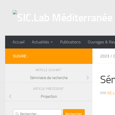
Skip to content
Accueil
Actualités
Publications
Ouvrages & Re
SUIVRE :
2023
/
ARTICLE SUIVANT
Sém
Séminaire de recherche
ARTICLE PRÉCÉDENT
PAR
SIC.
Projection
Rechercher :