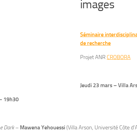
images
Séminaire interdisciplin
de recherche
Projet ANR
CROBORA
Jeudi 23 mars – Villa Ar
– 19h30
he Dark
–
Ma
wena Yehouessi
(
Villa Arson
,
U
niversité Côte
d’