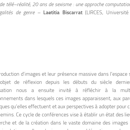
de télé
–
réalité,
20 ans de sexisme
:
une approche
computation
galités de genre
–
Laetitia Biscarrat
(LIRCES, Université
roduction d’images et leur présence massive dans l’espace s
objet de réflexion depuis les débuts du siècle dernie
sation nous a ensuite invité à réfléchir à la mult
onnements dans lesquels ces images apparaissent, aux par
ues qu’elles effectuent et aux perspectives à adopter pour 
hemins. Ce cycle de conférences vise à établir un état des li
erche et de la création dans le vaste domaine des images 