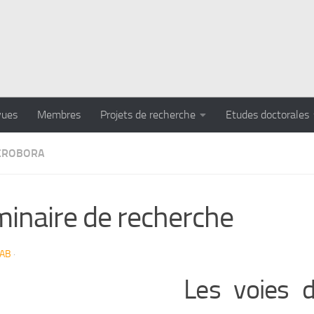
vues
Membres
Projets de recherche
Etudes doctorales
CROBORA
inaire de recherche
LAB
·
Les voies 