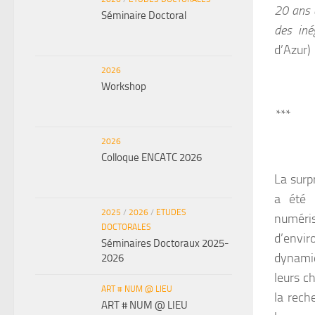
20 ans 
Séminaire Doctoral
des iné
d’Azur)
2026
Workshop
***
2026
Colloque ENCATC 2026
La surp
a été 
2025
/
2026
/
ETUDES
numéri
DOCTORALES
d’envir
Séminaires Doctoraux 2025-
dynamiq
2026
leurs c
ART # NUM @ LIEU
la rech
ART # NUM @ LIEU