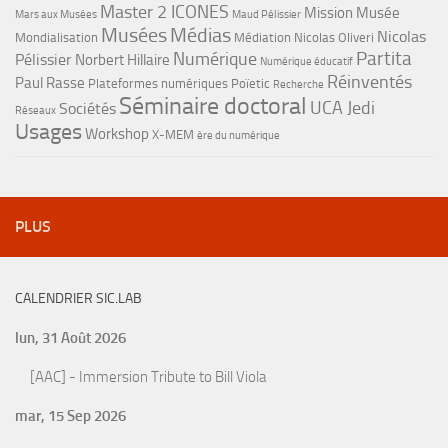
Master 2 ICONES
Mission Musée
Mars aux Musées
Maud Pélissier
Musées
Médias
Nicolas
Mondialisation
Médiation
Nicolas Oliveri
Partita
Numérique
Pélissier
Norbert Hillaire
Numérique éducatif
Réinventés
Paul Rasse
Plateformes numériques
Poïetic
Recherche
Séminaire doctoral
UCA Jedi
Sociétés
Réseaux
Usages
Workshop
X-MEM
ère du numérique
PLUS
CALENDRIER SIC.LAB
lun, 31 Août 2026
[AAC] - Immersion Tribute to Bill Viola
mar, 15 Sep 2026