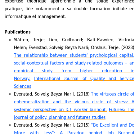
expertise théorique approfondie à une solide expérience
pratique, liée notamment à sa double formation initiale en
informatique et management.
Publications
Slåtten, Terje; Lien, Gudbrand; Batt-Rawden, Victoria
Helen; Evenstad, Solveig Beyza Narli; Onshus, Terje. (2023)
The relationship between students’ psychological capital,
social-contextual factors and study-related outcomes – an
empirical study from higher education in
Norway.
International Journal of Quality and Service
Sciences
Evenstad, Solveig Beyza Narli. (2018)
The virtuous circle of
ephemeralization and the vicious circle of stress: A
systemic perspective on ICT worker burnout.
Futures: The
journal of policy, planning and futures studies
Evenstad, Solveig Beyza Narli. (2015)
“Be Excellent and Do
More with Less”: A Paradox behind Job Burnout