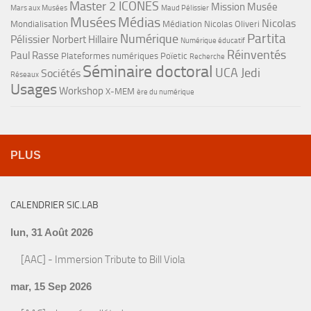
Master 2 ICONES
Mission Musée
Mars aux Musées
Maud Pélissier
Musées
Médias
Nicolas
Mondialisation
Médiation
Nicolas Oliveri
Partita
Numérique
Pélissier
Norbert Hillaire
Numérique éducatif
Réinventés
Paul Rasse
Plateformes numériques
Poïetic
Recherche
Séminaire doctoral
UCA Jedi
Sociétés
Réseaux
Usages
Workshop
X-MEM
ère du numérique
PLUS
CALENDRIER SIC.LAB
lun, 31 Août 2026
[AAC] - Immersion Tribute to Bill Viola
mar, 15 Sep 2026