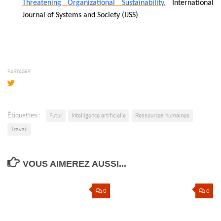
Threatening Organizational Sustainability.
International
Journal of Systems and Society (IJSS)
PARTAGER
Étiquettes :
Futur
Intelligence artificielle
Ressources humaines
Travail
VOUS AIMEREZ AUSSI...
0
0