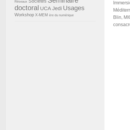
Séminaire
Sociétés
Réseaux
Immersi
doctoral
Usages
UCA Jedi
Méditer
Workshop
X-MEM
ère du numérique
Blin, M
consacré