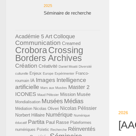
2025
Séminaire de recherche
Académie 5
Art
Colloque
Communication
Creamed
Crobora
Crossing
Borders Archives
Création
Créativité
Daniel Moatti
Diversité
Enjeux
Franco-
culturelle
Europe
Expérimenter
Images
Intelligence
IA
roumain
artificielle
Master 2
Mars aux Musées
ICONES
Mission Musée
Maud Pélissier
Musées
Médias
Mondialisation
Nicolas Pélissier
Médiation
Nicolas Oliveri
2026
Numérique
Norbert Hillaire
Numérique
Partita
[AAC
Paul Rasse
Plateformes
éducatif
Réinventés
numériques
Poïetic
Recherche