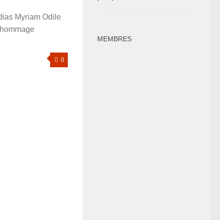
ias Myriam Odile
n hommage
MEMBRES
0