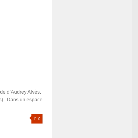
 de d’Audrey Alvès,
e(s) Dans un espace
0