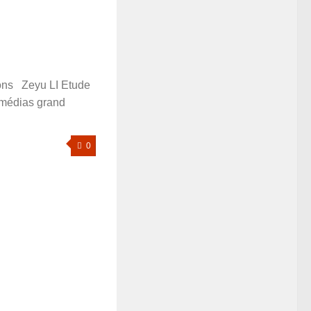
ons Zeyu LI Etude
s médias grand
0