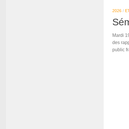
2026
/
E
Sém
Mardi 1
des rapp
public fr